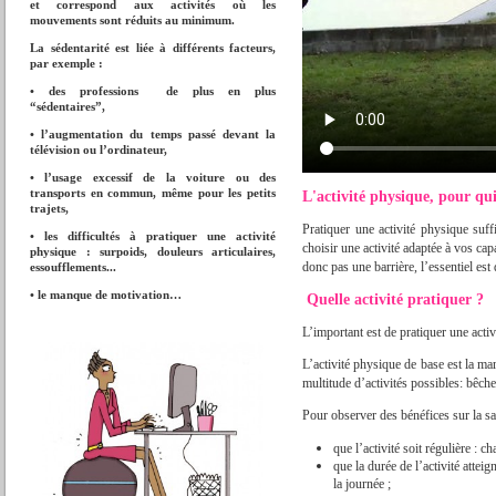
et correspond aux activités où les
mouvements sont réduits au minimum.
La sédentarité est liée à différents facteurs,
par exemple :
• des professions de plus en plus
“sédentaires”,
• l’augmentation du temps passé devant la
télévision ou l’ordinateur,
• l’usage excessif de la voiture ou des
transports en commun, même pour les petits
L'activité physique, pour qui
trajets,
Pratiquer une activité physique suff
• les difficultés à pratiquer une activité
choisir une activité adaptée à vos cap
physique : surpoids, douleurs articulaires,
donc pas une barrière, l’essentiel est 
essoufflements...
• le manque de motivation…
Quelle activité pratiquer ?
L’important est de pratiquer une activ
L’activité physique de base est la mar
multitude d’activités possibles: bêcher
Pour observer des bénéfices sur la san
que l’activité soit régulière : c
que la durée de l’activité atte
la journée ;