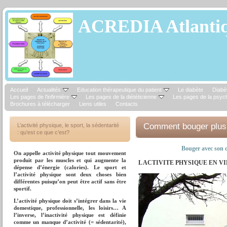
ACREDIA Atlantiq
Accueil
Actualités
Education thérapeutique du patient
Le diabète
Diabèt
Les pages de l'infirmière
Les pages de la diététicienne
Les pages de la psyc
Brochures à télécharger
Liens utiles
Contacts
Comment bouger plus
L’activité physique, le sport, la sédentarité
: qu’est ce que c’est?
Bouger avec son 
On appelle activité physique tout mouvement
produit par les muscles et qui augmente la
L ACTIVITE PHYSIQUE EN VI
dépense d’énergie (calories). Le sport et
l’activité physique sont deux choses bien
différentes puisqu’on peut être actif sans être
sportif.
L’activité physique doit s’intégrer dans la vie
domestique, professionnelle, les loisirs… A
l’inverse, l’inactivité physique est définie
comme un manque d’activité (= sédentarité),