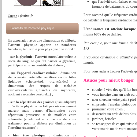
que l’activité soit réalisée en 
(nombre de battements du coeur
Pour savoir à quelle fréquence cardi
Image
: femina.fr
de calculer la fréquence cardiaque ma
Bienfaits de l’activité physique
L’endurance est atteinte lorsque 
moins 60% de ce chiffre.
En association avec une alimentation équilibrée,
Par exemple, pour une femme de 50
l’activité physique apporte de nombreux
173
bénéfices, tant sur le plan physique que moral :
- sur la glycémie
: l’activité musculaire utilise le
Fréquence cardiaque à atteindre 
sucre du sang, ce qui fait baisser la glycémie,
minute.
participant ainsi au contrôle du diabète ;
Pour vous aider à trouver l’activité
- sur l’appareil cardiovasculaire
: diminution
de la tension artérielle, amélioration du bilan
Astuces pour mieux bouger
lipidique (cholestérol, triglycérides) et
diminution des risques de maladies
circuler à vélo dès qu’il fait bea
cardiovasculaires (infarctus du myocarde,
accident vasculaire cérébral...) ;
vous inscrire dans un club ou u
aller chercher votre pain à pied 
- sur la répartition des graisses
(tissu adipeux)
emprunter l’escalier plutôt que 
: l’activité physique ne fait pas nécessairement
promener votre chien ;
maigrir mais permet d’harmoniser votre
descendre un arrêt de bus plus t
répartition graisseuse et de modeler votre
jardiner, bricoler …
silhouette (améliorant ainsi l’action de votre
traitement pour le diabète par diminution de
se renseigner de ce qui existe 
l’insulinorésistance) ;
votre mairie ou de votre maison
-
bien être physique
: diminution de