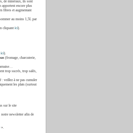
s, de minéraux, ils sont
n apportent encore plus
 en fibres et augmentant
onsommer au moins 1,5L par
en cliquant
ici
).
t
ici
).
pas
(fromage, charcuterie,
éarnaise…
nt trop sucrés, trop salés,
é : veillez à ne pas cumuler
iquement les plats (surtout
 sur le site
 notre newsletter afin de
e
».