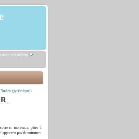
e
r avec son diabète
L’index glycémique
»
ER
 sucre en morceaux, pâtes à
 n’apportent pas de nutriment