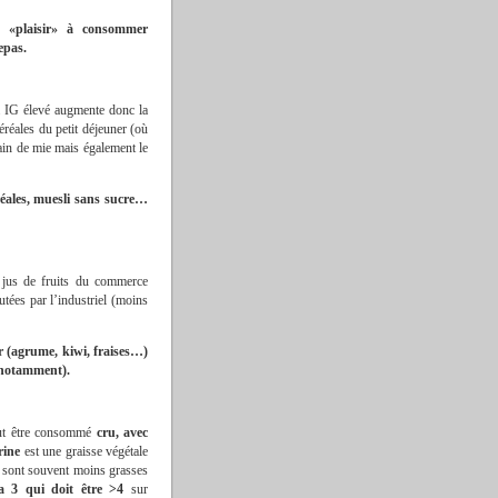
 «plaisir» à consommer
epas.
 à IG élevé augmente donc la
éréales du petit déjeuner (où
pain de mie mais également le
réales, muesli sans sucre…
s jus de fruits du commerce
utées par l’industriel (moins
 (agrume, kiwi, fraises…)
C notamment).
peut être consommé
cru, avec
rine
est une graisse végétale
te sont souvent moins grasses
 3 qui doit être >4
sur