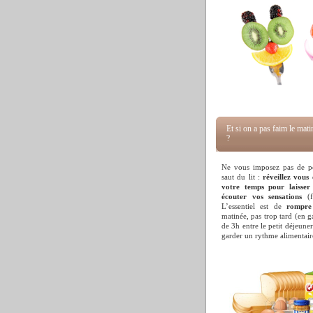
Et si on a pas faim le mati
?
Ne vous imposez pas de pe
saut du lit :
réveillez vous
votre temps pour laisser 
écouter vos sensations
(fa
L’essentiel est de
rompre
matinée, pas trop tard (en
de 3h entre le petit déjeune
garder un rythme alimentair