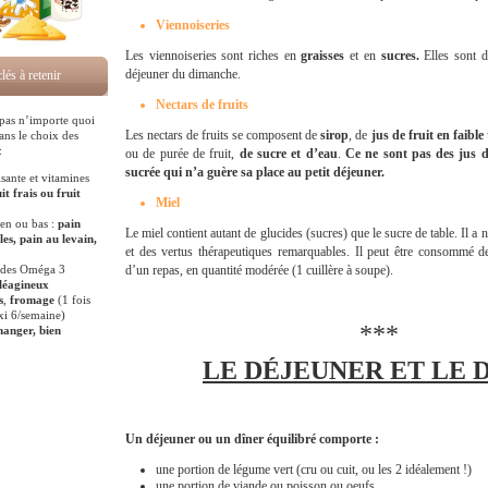
Viennoiseries
Les viennoiseries sont riches en
graisses
et en
sucres.
Elles sont d
déjeuner du dimanche.
lés à retenir
Nectars de fruits
 pas n’importe quoi
Les nectars de fruits se composent de
sirop
, de
jus de fruit en faibl
ns le choix des
:
ou de purée de fruit,
de sucre et d’eau
.
Ce ne sont pas des jus d
sucrée qui n’a guère sa place au petit déjeuner.
isante et vitamines
it frais ou fruit
Miel
n ou bas :
pain
Le miel contient autant de glucides (sucres) que le sucre de table. Il 
es, pain au levain,
et des vertus thérapeutiques remarquables. Il peut être consommé 
t des Oméga 3
d’un repas, en quantité modérée (1 cuillère à soupe).
léagineux
s
,
fromage
(1 fois
i 6/semaine)
***
manger, bien
LE DÉJEUNER ET LE 
Un déjeuner ou un dîner équilibré comporte :
une portion de légume vert (cru ou cuit, ou les 2 idéalement !)
une portion de viande ou poisson ou oeufs