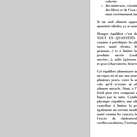
calories
des minéraux, vitamin
des fibres et de l’eau
mais extrêmement im
Si un seul aliment appor
quantités idéales, ça se saur
Manger équilibré c’es
TOUT EN QUANTITÉS 
consiste à privilégier les a
notre santé (fruits, lé
poissons…) et à limiter 
produits sucrés (confi
sucrées…), salés (gâteaux
et gras (charcuterie, beur
Cet équilibre alimentaire ne
un repas ou ni sur une jour
plusieurs jours, voire la 
cela qu’il n’existe ni al
aliment miracle. Ainsi, à l
festif peut être compensé 
légers par la suite. Comb
physique régulière, une a
contribue à limiter la p
également un certain nomb
santé comme les cancers, le
l’excès de cholestéro
cardiovasculaires, l’ostéo