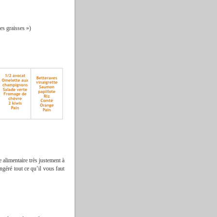
es graisses »)
e alimentaire très justement à
géré tout ce qu’il vous faut