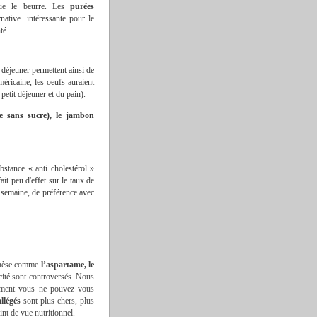
 que le beurre. Les
purées
native intéressante pour le
té.
 déjeuner permettent ainsi de
éricaine, les oeufs auraient
petit déjeuner et du pain).
ce sans sucre), le jambon
bstance « anti cholestérol »
it peu d'effet sur le taux de
semaine, de préférence avec
ynthèse comme
l’aspartame, le
icité sont controversés. Nous
aiment vous ne pouvez vous
llégés
sont plus chers, plus
int de vue nutritionnel.