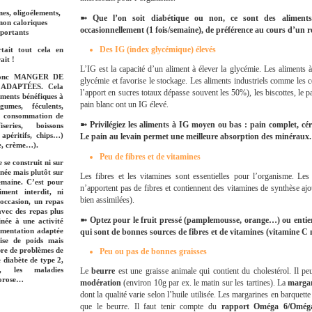
es, oligoélements,
➼ Que l’on soit diabétique ou non, ce sont des aliments
 non caloriques
occasionnellement (1 fois/semaine), de préférence au cours d’un r
portants
Des IG (index glycémique) élevés
tait tout cela en
ait !
L’IG est la capacité d’un aliment à élever la glycémie. Les aliments
t donc MANGER DE
glycémie et favorise le stockage. Les aliments industriels comme les c
ADAPTÉES. Cela
l’apport en sucres totaux dépasse souvent les 50%), les biscottes, le 
liments bénéfiques à
pain blanc ont un IG élevé.
gumes, féculents,
la consommation de
➼ Privilégiez les aliments à IG moyen ou bas : pain complet, cé
series, boissons
 apéritifs, chips…)
Le pain au levain permet une meilleure absorption des minéraux.
re, crème…).
Peu de fibres et de vitamines
 se construit ni sur
née mais plutôt sur
Les fibres et les vitamines sont essentielles pour l’organisme. Le
semaine. C’est pour
n’apportent pas de fibres et contiennent des vitamines de synthèse ajo
iment interdit, ni
bien assimilées).
’occasion, un repas
avec des repas plus
➼ Optez pour le fruit pressé (pamplemousse, orange…) ou entier
inée à une activité
limentation adaptée
qui sont de bonnes sources de fibres et de vitamines (vitamine 
rise de poids mais
re de problèmes de
Peu ou pas de bonnes graisses
 diabète de type 2,
l, les maladies
Le
beurre
est une graisse animale qui contient du cholestérol. Il 
porose…
modération
(environ 10g par ex. le matin sur les tartines). La
marga
dont la qualité varie selon l’huile utilisée. Les margarines en barquet
que le beurre. Il faut tenir compte du
rapport Oméga 6/Oméga