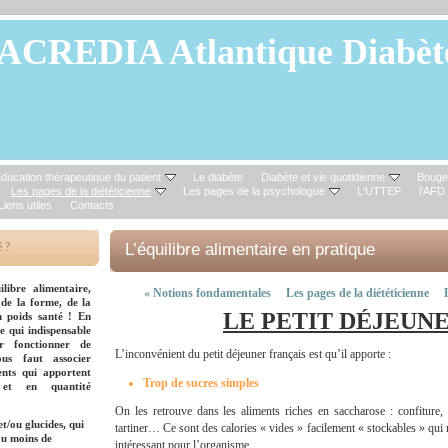
ACREDIA Atlantique Diabèt
ducation thérapeutique du patient
Le diabète
Diabète et vie quotidienne
Bouge
Les pages de la diététicienne
Les pages de la psychologue
L'UTTEP
l'AFD
Liens utiles
Contacts
é ?
L’équilibre alimentaire en pratique
libre alimentaire,
«
Notions fondamentales
Les pages de la diététicienne
é de la forme, de la
LE PETIT DÉJEUN
n poids santé ! En
e qui indispensable
r fonctionner de
L’inconvénient du petit déjeuner français est qu’il apporte :
us faut associer
ents qui apportent
Trop de sucres simples
 et en quantité
On les retrouve dans les aliments riches en saccharose : confiture,
et/ou glucides, qui
tartiner… Ce sont des calories « vides » facilement « stockables » qui
ou moins de
intéressant pour l’organisme.