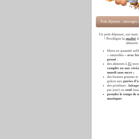
Petit déjeuner : messages c
Un petit déjeuner, oui mais
! Privilégier la
qualité
da
aliments 
fibres en quantité suff
« naturelles »
avec fru
pressé
;
des aliments à
IG
moye
complet ou aux céréal
muesli sans sucre ;
des bonnes graisses e
grâces aux
purées d’o
des protéines :
laitage
par jour) ou
oeuf
(max
prendre le temps de 
mastiquer