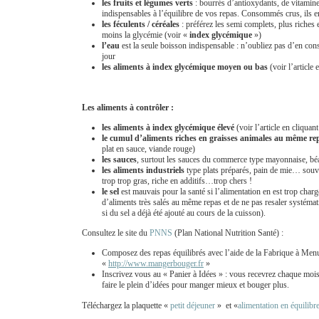
les fruits et légumes verts
: bourrés d’antioxydants, de vitamine
indispensables à l’équilibre de vos repas. Consommés crus, ils e
les féculents / céréales
: préférez les semi complets, plus riches
moins la glycémie (voir «
index glycémique
»)
l’eau
est la seule boisson indispensable : n’oubliez pas d’en c
jour
les aliments à index glycémique moyen ou bas
(voir l’article 
Les aliments à contrôler :
les aliments à index glycémique élevé
(voir l’article en cliquan
le cumul d’aliments riches en graisses animales au même re
plat en sauce, viande rouge)
les sauces
, surtout les sauces du commerce type mayonnaise, b
les aliments industriels
type plats préparés, pain de mie… souve
trop trop gras, riche en additifs…trop chers !
le sel
est mauvais pour la santé si l’alimentation en est trop charg
d’aliments très salés au même repas et de ne pas resaler systémat
si du sel a déjà été ajouté au cours de la cuisson).
Consultez le site du
PNNS
(Plan National Nutrition Santé) :
Composez des repas équilibrés avec l’aide de la Fabrique à Menus
«
http://www.mangerbouger.fr
»
Inscrivez vous au « Panier à Idées » : vous recevrez chaque mois
faire le plein d’idées pour manger mieux et bouger plus.
Téléchargez la plaquette «
petit déjeuner
» et «
alimentation en équilibr