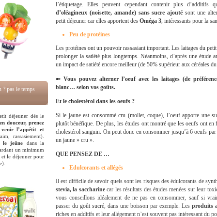
l’étiquetage. Elles peuvent cependant contenir plus d’additifs
d’oléagineux (noisette, amande) sans sucre ajouté
sont une alter
petit déjeuner car elles apportent des
Oméga 3
, intéressants pour la san
Peu de protéines
Les protéines ont un pouvoir rassasiant important. Les laitages du petit
prolonger la satiété plus longtemps. Néanmoins, d’après une étude am
un impact de satiété encore meilleur (de 50% supérieur aux céréales du 
➼ Vous pouvez alterner l’oeuf avec les laitages (de préféren
blanc… selon vos goûts.
n ? pas le temps
Et le cholestérol dans les oeufs ?
Si le jaune est consommé cru (mollet, coque), l’oeuf apporte une su
tit déjeuner dès le
 en douceur, prenez
plutôt bénéfique. De plus, les études ont montré que les oeufs ont en fa
venir l’appétit et
cholestérol sanguin. On peut donc en consommer jusqu’à 6 oeufs par 
im, rassasiement).
un jaune » cru ».
 le jeûne
dans la
 gardant un minimum
QUE PENSEZ DE …
r et le déjeuner pour
e).
Edulcorants et allégés
Il est difficile de savoir quels sont les risques des édulcorants de s
stevia, la saccharine
car les résultats des études menées sur leur tox
vous conseillons idéalement de ne pas en consommer, sauf si vr
passer du goût sucré, dans une boisson par exemple. Les
produits a
riches en additifs et leur allégement n’est souvent pas intéressant du po