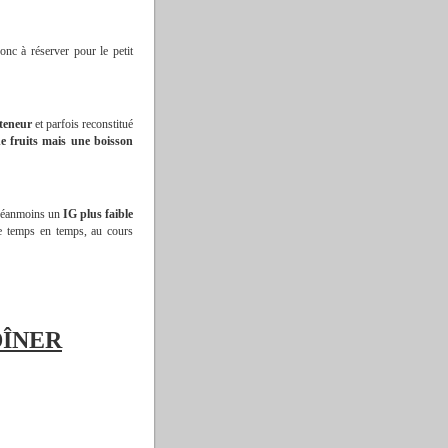
onc à réserver pour le petit
e teneur
et parfois reconstitué
e fruits mais une boisson
a néanmoins un
IG plus faible
de temps en temps, au cours
DÎNER