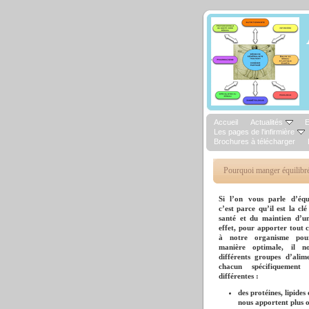
Accueil
Actualités
E
Les pages de l'infirmière
Brochures à télécharger
Pourquoi manger équilibr
Si l’on vous parle d’équi
c’est parce qu’il est la cl
santé et du maintien d’u
effet, pour apporter tout c
à notre organisme pou
manière optimale, il no
différents groupes d’alim
chacun spécifiquement
différentes :
des protéines, lipides 
nous apportent plus 