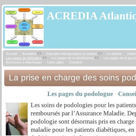
ACREDIA Atlantiq
Accueil
Actualités
Education thérapeutique du patient
Le diabète
Diabèt
Les pages de l'infirmière
Les pages de la diététicienne
Les pages de la psyc
Brochures à télécharger
Liens utiles
Contacts
La prise en charge des soins po
Les pages du podologue
Consei
Les soins de podologies pour les patients
remboursés par l’Assurance Maladie. Dep
podologie sont désormais pris en charge
maladie pour les patients diabétiques, en