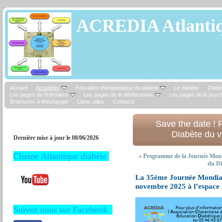
ACREDIA Atlantiq
Accueil
Actualités
Education thérapeutique du patient
Le diabète
Diabèt
Les pages de l'infirmière
Les pages de la diététicienne
Les pages de la psyc
Brochures à télécharger
Liens utiles
Contacts
Save the date !
Diabète du 
Dernière mise à jour le 08/06/2026
Chaine Atlantique diabète
«
Programme de la Journée Mondi
du Di
La 35ème Journée Mondiale
novembre 2025 à l’espace
Suivez nous sur Facebook