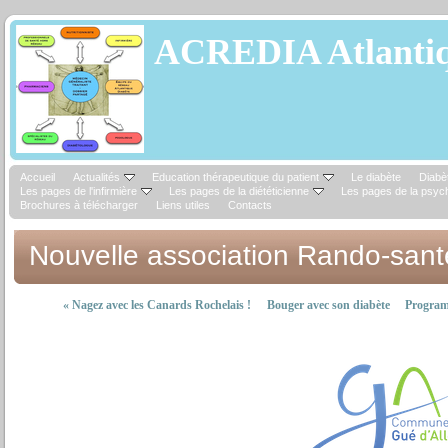
ACREDIA Atlantiq
Accueil
Actualités
Education thérapeutique du patient
Le diabète
Diabèt
Les pages de l'infirmière
Les pages de la diététicienne
Les pages de la psyc
Brochures à télécharger
Liens utiles
Contacts
Nouvelle association Rando-sant
«
Nagez avec les Canards Rochelais !
Bouger avec son diabète
Programm